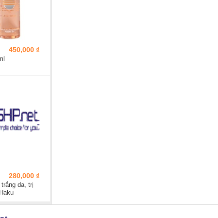
450,000 ₫
ml
280,000 ₫
rắng da, trị
 Haku