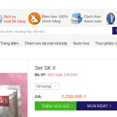
Dịch vụ
Đảm bảo 100%
Cách thức
mua hộ hàng
chính hãng
thanh toán
Trang điểm
Chăm sóc da mặt và body
Nước hoa
Thực phẩm c
Còn hàng
Set SK II
Mã SP:
1912 hoặc CAV1912
Số lượng
2,250,000 ₫
GIÁ:
MUA NGAY