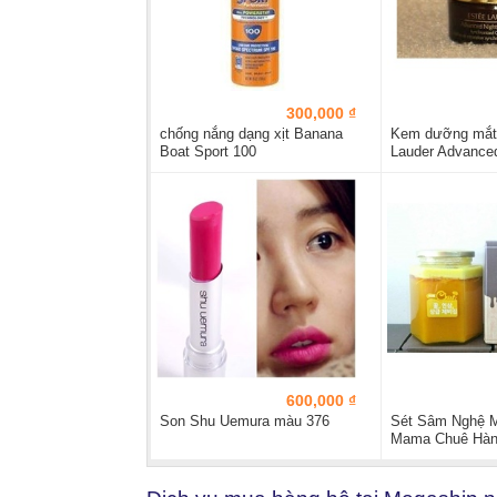
300,000 ₫
chống nắng dạng xịt Banana
Kem dưỡng mắt
Boat Sport 100
Lauder Advanced
không hộp
600,000 ₫
Son Shu Uemura màu 376
Sét Sâm Nghệ 
Mama Chuê Hàn
tặng hũ nhỏ...