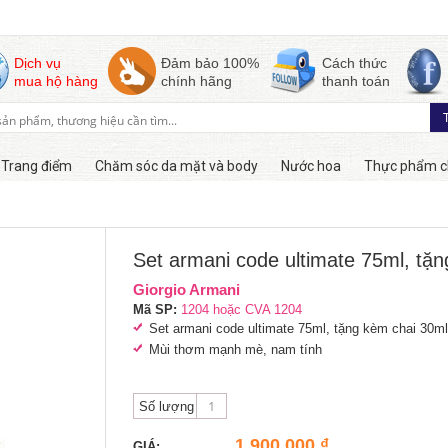
Dịch vụ
Đảm bảo 100%
Cách thức
mua hộ hàng
chính hãng
thanh toán
Trang điểm
Chăm sóc da mặt và body
Nước hoa
Thực phẩm c
Còn hàng
Set armani code ultimate 75ml, tặ
Giorgio Armani
Mã SP:
1204 hoặc CVA 1204
Set armani code ultimate 75ml, tặng kèm chai 30ml
Mùi thơm mạnh mè, nam tính
Số lượng
1,900,000 ₫
GIÁ: