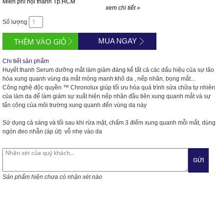
Miễn phí nội thành Tp.HCM
xem chi tiết »
Số lượng
MUA NGAY
Chi tiết sản phẩm
Huyết thanh Serum dưỡng mắt làm giảm đáng kể tất cả các dấu hiệu của sự lão
hóa xung quanh vùng da mắt mỏng manh:khô da , nếp nhăn, bọng mắt...
Công nghệ độc quyền ™ Chronolux giúp tối ưu hóa quá trình sửa chữa tự nhiên
của làm da để làm giảm sự xuất hiện nếp nhăn đầu tiên xung quanh mắt và sự
tấn công của môi trường xung quanh đến vùng da này
Sử dụng cả sáng và tối sau khi rửa mặt, chấm 3 điểm xung quanh mỗi mắt, dùng
ngón đeo nhẫn (áp út) vỗ nhẹ vào da
GỬI
Sản phẩm hiện chưa có nhận xét nào