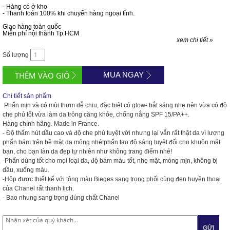
- Hàng có ở kho
- Thanh toán 100% khi chuyển hàng ngoại tỉnh.
Giao hàng toàn quốc
Miễn phí nội thành Tp.HCM
xem chi tiết »
Số lượng
MUA NGAY
Chi tiết sản phẩm
Phấn mịn và có mùi thơm dễ chiu, đặc biệt có glow- bắt sáng nhẹ nên vừa có độ
che phủ tốt vừa làm da trông căng khỏe, chống nắng SPF 15/PA++.
Hàng chính hãng. Made in France.
- Độ thấm hút dầu cao và độ che phủ tuyệt vời nhưng lại vẫn rất thật da vì lượng
phấn bám trên bề mặt da mỏng nhé!phấn tạo độ sáng tuyệt đối cho khuôn mặt
bạn, cho bạn làn da đẹp tự nhiên như không trang điểm nhé!
-Phấn dùng tốt cho mọi loại da, độ bám màu tốt, nhẹ mặt, mỏng mịn, không bị
dầu, xuống màu.
-Hộp được thiết kế với tông màu Bieges sang trọng phối cùng đen huyền thoại
của Chanel rất thanh lịch.
- Bao nhung sang trọng đúng chất Chanel
GỬI