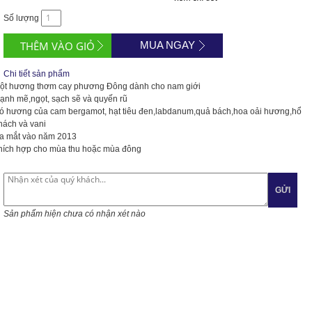
Số lượng
MUA NGAY
Chi tiết sản phẩm
ột hương thơm cay phương Đông dành cho nam giới
ạnh mẽ,ngọt, sạch sẽ và quyến rũ
ó hương của cam bergamot, hạt tiêu đen,labdanum,quả bách,hoa oải hương,hổ
hách và vani
a mắt vào năm 2013
hích hợp cho mùa thu hoặc mùa đông
GỬI
Sản phẩm hiện chưa có nhận xét nào