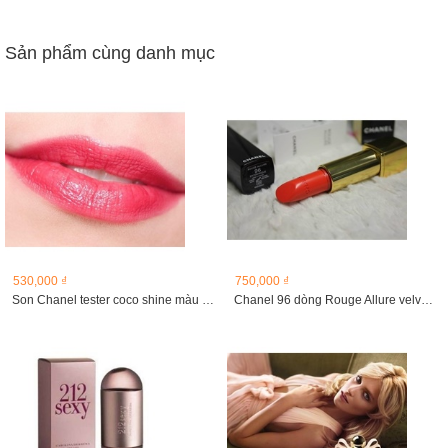
Sản phẩm cùng danh mục
530,000 ₫
750,000 ₫
Son Chanel tester coco shine màu 84 Dialogue (tester)
Chanel 96 dòng Rouge Allure velvet ( dòng son lì).