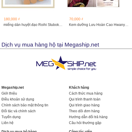
180,000 ₫
70,000 ₫
miếng dán huyệt đạo Roihi Stuboko hộp 156 miếng Hàng Nhật
Kem dưỡng Lưu Hoàn Cao Hwanyu Cream 2 vỉ, 0.6ml/vỉ
Dịch vụ mua hàng hộ tại Megaship.net
Megaship.net
Khách hàng
Giới thiệu
Cách thức mua hàng
Điều khoản sử dụng
Qui trình thanh toán
Chính sách bảo mật thông tin
Qui trình giao hàng
Đối tác và chính sách
Theo dõi đơn hàng
Tuyển dụng
Hướng dẫn đổi trả hàng
Liên hệ
Câu hỏi thường gặp
Dịch vụ mua hộ hàng
Cộng tác viên