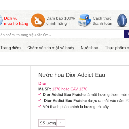
Dịch vụ
Đảm bảo 100%
Cách thức
mua hộ hàng
chính hãng
thanh toán
Trang điểm
Chăm sóc da mặt và body
Nước hoa
Thực phẩm c
Còn hàng
Nước hoa Dior Addict Eau
Dior
Mã SP:
1370 hoặc CAV 1370
Dior Addict Eau Fraiche
là một hương thơm mới c
Dior Addict Eau Fraiche
được ra mắt vào năm 20
Với thanh phần chính là hương trái cây.
Số lượng