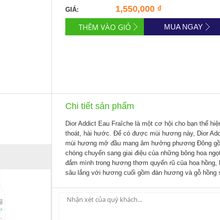
1,550,000 ₫
GIÁ:
MUA NGAY
Chi tiết sản phẩm
Dior Addict Eau Fraîche là một cơ hội cho bạn thể h
thoát, hài hước. Để có được mùi hương này, Dior Add
mùi hương mở đầu mang âm hưởng phương Đông gồm q
chóng chuyển sang giai điệu của những bông hoa ngọt
đắm mình trong hương thơm quyến rũ của hoa hồng, ho
sâu lắng với hương cuối gồm đàn hương và gỗ hồng 