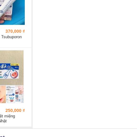
370,000 ₫
i Tsubuporon
250,000 ₫
iệt miệng
Nhật