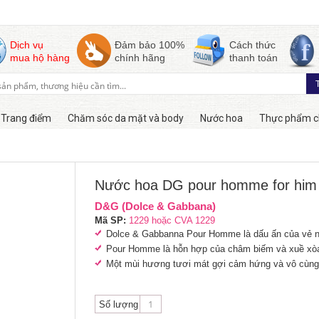
Dịch vụ
Đảm bảo 100%
Cách thức
mua hộ hàng
chính hãng
thanh toán
Trang điểm
Chăm sóc da mặt và body
Nước hoa
Thực phẩm c
Còn hàng
Nước hoa DG pour homme for him
D&G (Dolce & Gabbana)
Mã SP:
1229 hoặc CVA 1229
Dolce & Gabbanna Pour Homme là dấu ấn của vẻ na
Pour Homme là hỗn hợp của châm biếm và xuề xò
Một mùi hương tươi mát gợi cảm hứng và vô cùng
Số lượng