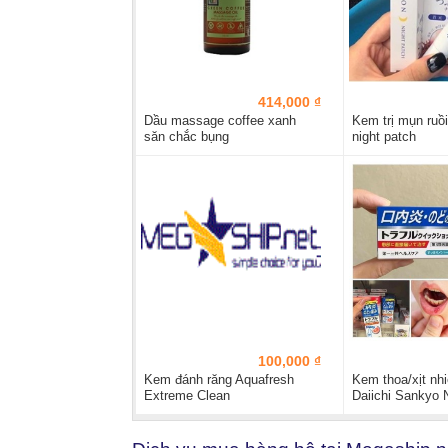
414,000 ₫
Dầu massage coffee xanh
Kem trị mụn ruồ
săn chắc bụng
night patch
100,000 ₫
Kem đánh răng Aquafresh
Kem thoa/xịt nh
Extreme Clean
Daiichi Sankyo 