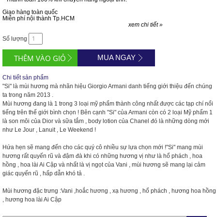
Giao hàng toàn quốc
Miễn phí nội thành Tp.HCM
xem chi tiết »
Số lượng
MUA NGAY
Chi tiết sản phẩm
"Si" là mùi hương mà nhãn hiệu Giorgio Armani danh tiếng giới thiệu đến chúng
ta trong năm 2013 .
Mùi hương đang là 1 trong 3 loại mỹ phẩm thành công nhất được các tạp chí nổi
tiếng trên thế giới bình chọn ! Bên cạnh "Si" của Armani còn có 2 loại Mỹ phẩm 1
là son môi của Dior và sữa tắm , body lotion của Chanel đó là những dòng mới
như Le Jour , Lanuit , Le Weekend !
Hứa hẹn sẽ mang đến cho các quý cô nhiều sự lựa chọn mới !"Si" mang mùi
hương rất quyến rũ và đậm đà khi có những hương vị như là hổ phách , hoa
hồng , hoa lài Ai Cập và nhất là vị ngọt của Vani , mùi hương sẽ mang lại cảm
giác quyến rũ , hấp dẫn khó tả .
Mùi hương đặc trưng :Vani ,hoắc hương , xạ hương , hổ phách , hương hoa hồng
, hương hoa lài Ai Cập