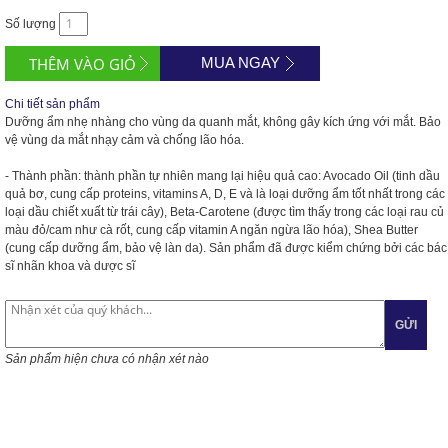
Số lượng
MUA NGAY
Chi tiết sản phẩm
Dưỡng ẩm nhẹ nhàng cho vùng da quanh mắt, không gây kích ứng với mắt. Bảo
vệ vùng da mắt nhạy cảm và chống lão hóa.
- Thành phần: thành phần tự nhiên mang lại hiệu quả cao: Avocado Oil (tinh dầu
quả bơ, cung cấp proteins, vitamins A, D, E và là loại dưỡng ẩm tốt nhất trong các
loại dầu chiết xuất từ trái cây), Beta-Carotene (được tìm thấy trong các loại rau củ
màu đỏ/cam như cà rốt, cung cấp vitamin A ngăn ngừa lão hóa), Shea Butter
(cung cấp dưỡng ẩm, bảo vệ làn da). Sản phẩm đã được kiểm chứng bởi các bác
sĩ nhãn khoa và dược sĩ
GỬI
Sản phẩm hiện chưa có nhận xét nào