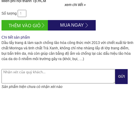
Miễn phí nội thành Tp.HCM
xem chi tiết »
Số lượng
MUA NGAY
Chi tiết sản phẩm
Dầu tẩy trang & làm sạch chống lão hóa công thức mới 2013 với chiết xuất từ tinh
chất Moringa và tinh chất Trà Xanh, không chỉ nhẹ nhàng lấy đi lớp trang điểm,
bụi bẩn trên da, mà còn giúp cân bằng độ ẩm và chống lại các dấu hiệu lão hóa
của da do ô nhiễm môi trường gây ra (khói, bụi, ....)
GỬI
Sản phẩm hiện chưa có nhận xét nào