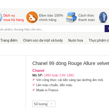
Dịch vụ
Đảm bảo 100%
Cách thức
mua hộ hàng
chính hãng
thanh toán
Trang điểm
Chăm sóc da mặt và body
Nước hoa
Thực phẩm c
Còn hàng
Chanel 99 dòng Rouge Allure velve
Chanel
Mã SP:
1493 hoặc CAV 1493
Với công thức cải tiến sáng tạo dưỡng ẩm môi.
Lên màu chuẩn, bền màu.
Made in France.
Số lượng