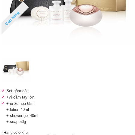
Còn hàng
Set gồm có:
+
ví cầm tay lớn
+
nước hoa 65ml
+ lotion 40ml
+ shower gel 40ml
+ soap 50g
- Hàng có ở kho