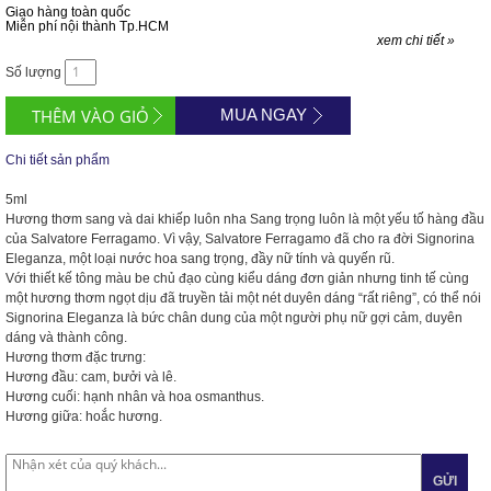
Giao hàng toàn quốc
Miễn phí nội thành Tp.HCM
xem chi tiết »
Số lượng
MUA NGAY
Chi tiết sản phẩm
5ml
Hương thơm sang và dai khiếp luôn nha Sang trọng luôn là một yếu tố hàng đầu
của Salvatore Ferragamo. Vì vậy, Salvatore Ferragamo đã cho ra đời Signorina
Eleganza, một loại nước hoa sang trọng, đầy nữ tính và quyến rũ.
Với thiết kế tông màu be chủ đạo cùng kiểu dáng đơn giản nhưng tinh tế cùng
một hương thơm ngọt dịu đã truyền tải một nét duyên dáng “rất riêng”, có thể nói
Signorina Eleganza là bức chân dung của một người phụ nữ gợi cảm, duyên
dáng và thành công.
Hương thơm đặc trưng:
Hương đầu: cam, bưởi và lê.
Hương cuối: hạnh nhân và hoa osmanthus.
Hương giữa: hoắc hương.
GỬI