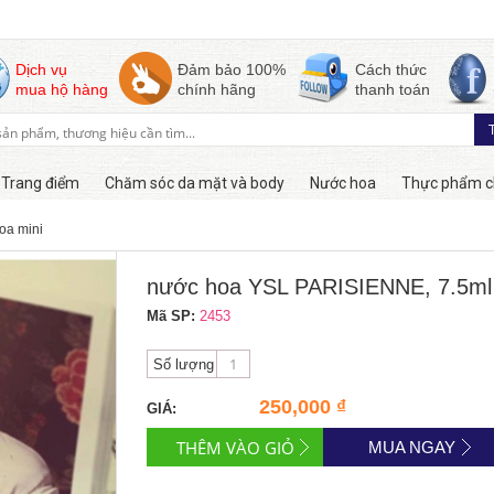
Dịch vụ
Đảm bảo 100%
Cách thức
mua hộ hàng
chính hãng
thanh toán
Trang điểm
Chăm sóc da mặt và body
Nước hoa
Thực phẩm c
oa mini
Còn hàng
nước hoa YSL PARISIENNE, 7.5ml
Mã SP:
2453
Số lượng
250,000 ₫
GIÁ:
MUA NGAY