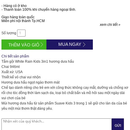
- Hàng có ở kho
- Thanh toán 100% khi chuyển hàng ngoại tỉnh.
Giao hàng toàn quốc
Miễn phí nội thành Tp.HCM
xem chi tiết »
Số lượng
MUA NGAY
Chi tiết sản phẩm
Tắm gội White Rain Kids 3in1 hương dưa hấu
Chai 946ml
Xuất xứ: USA
Thiết kế vỏ chai vui nhộn
Hương dưa hấu ngọt ngào thơm mát
Chế tạo dành riêng cho trẻ em với công thức không cay mắt, dưỡng và chống xơ
rối cho tóc đồng thời làm sạch da, loại bỏ chất bẩn và mồ hôi sau một ngày dài
vui chơi của bé
Mùi hương dưa hấu từ sản phẩm Suave Kids 3 trong 1 sẽ giữ cho làn da của bé
yêu một mùi thơm thật đáng yêu.
GỬI