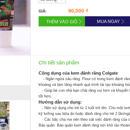
90,000 ₫
GIÁ:
MUA NGAY
Chi tiết sản phẩm
Công dụng của kem đánh răng Colgate
-
Ngăn ngừa sâu răng
. Flour có trong kem đánh ră
khoáng và làm tăng nhanh quá trình tái tạo khoáng h
- Giúp bé con nhà bạn chải răng vui hơn và khuyến 
tốt hơn.
Hướng dẫn sử dụng:
- Nên sử dụng cho trẻ từ 2 tuổi trở lên. Cho một l
kỹ lưỡng sau bữa ăn hoặc đánh răng cho trẻ 2 lần/ng
- Các bậc cha mẹ nên theo sát việc đánh răng của co
Bảo quản:
Bảo quản kem đánh răng nơi khô ráo thoáng