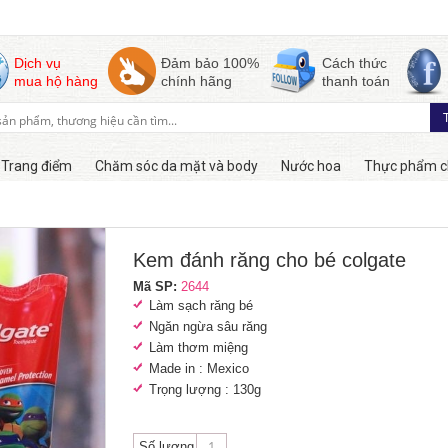
Dịch vụ
Đảm bảo 100%
Cách thức
mua hộ hàng
chính hãng
thanh toán
Trang điểm
Chăm sóc da mặt và body
Nước hoa
Thực phẩm c
Còn hàng
Kem đánh răng cho bé colgate
Mã SP:
2644
Làm sạch răng bé
Ngăn ngừa sâu răng
Làm thơm miệng
Made in : Mexico
Trọng lượng : 130g
Số lượng