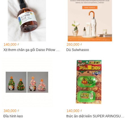
140,000 ₫
260,000 ₫
Xịt thơm chăn ga gối Daiso Pillow Mist 150ml
Dù Sulwhasoo
340,000 ₫
140,000 ₫
Đĩa hình kẹo
thức ăn diệt kiên SUPER ARINOSU KOROKI , Nhật Bản