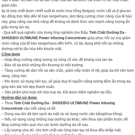
Sau 4 tuần: độ đàn hồi và săn chắc của làn da được cải thiện rõ rệt, nếp nhăn
giảm hẳn.
ây là hợp chất được chiết xuất từ nước hoa hồng Bulgary, nước cất và β glucan
tác động trực tiếp đến tế bào langerhans, làm tăng cường chức năng của tế bào
này, giúp nâng cao khả năng đề kháng và đánh thức sức mạnh năng lượng ẩn
giấu trong làn da.
- Qua kết quả nghiên cứu trong ống nghiệm cho thấy,
Tinh Chất Dưỡng Da -
SHISEIDO ULTIMUNE Power Infusing Concentrate
giúp phục hồi sự suy giảm
chức năng của tế bào langerhans đến 64%, có tác dụng khôi hồi lại những
đường nét bị lão hóa trên khuôn mặt.
Công dụng
– Giúp tăng cường năng lượng và củng cố sức đề kháng của làn da.
– Bảo vệ da khỏi những tổn thương từ môi trường.
– Tăng cường độ đàn hồi và săn chắc, giảm nếp nhăn rõ rệt, giúp da trở nên tươi
sáng, căng mịn.
– Khi được sử dụng liên tục, sẽ giúp duy trì nguồn năng lượng tiềm ẩn trong da,
giúp kéo dài nét đẹp thanh xuân.
– Sản phẩm phù hợp với mọi loại da. Đã được kiểm nghiệm da liễu.
Hướng dẩn sử dụng:
– Thoa
Tinh Chất Dưỡng Da - SHISEIDO ULTIMUNE Power Infusing
Concentrate
vào mỗi sáng và tối.
– Dùng sau khi đã làm sạch da mặt và sử dụng nước cân bằng(hoa hồng)
– Nếu sử dụng cùng những loại dưỡng da khác, nên thoa sản phẩm trước để
tăng cường hiệu quả cho các bước dưỡng da về sau.
– Lấy lượng vừa đủ cho tinh chất vào lòng bàn tay và thoa đều khắp mặt.