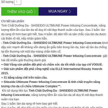
Số lượng
MUA NGAY
Chi tiết sản phẩm
Tinh Chất Dưỡng Da - SHISEIDO ULTIMUNE Power Infusing Concentrate, năng
lượng tiềm ẩn của làn da sẽ duy trì nét đẹp thanh xuân của bạn. Sau 1 tuần: làn
da rạng rỡ hơn bao giờ hết. Sau 4 tuần: độ đàn hồi và săn chắc của làn da được
cải thiện rõ rệt, nếp nhăn giảm hẳn.
- Tinh Chất Dưỡng Da - SHISEIDO ULTIMUNE Power Infusing Concentrate
khơi
dậy sức mạnh đề kháng vốn đang ẩn giấu bên trong làn da, bảo vệ làn da chống
lại tổn thương với một lớp màng chắn kiên cố.
- Tinh Chất Dưỡng Da - SHISEIDO ULTIMUNE Power Infusing Concentrate
gặt
hái rất nhiều giải thưởng danh giá:
+ Giải Vàng sản phẩm đột phá và chăm sóc da tốt nhất của tạp chí VOGUE.
+ Giải sản phẩm đột phá công nghệ của ELLE International Beauty Awards
2015.
+ 31 bằng sáng chế trên toàn cầu.
+ Shiseido Ultimune Power Infusing Concentrate là tinh chất truyền năng
lượng cho da có chứa Ultimune Complex™.
Khi sử dụng liên tục
Tinh Chất Dưỡng Da - SHISEIDO ULTIMUNE Power
Infusing Concentrate
, năng lượng tiềm ẩn của làn da sẽ duy trì nét đẹp thanh
xuân của bạn.
Sau 1 tuần: làn da rạng rỡ hơn bao giờ hết.