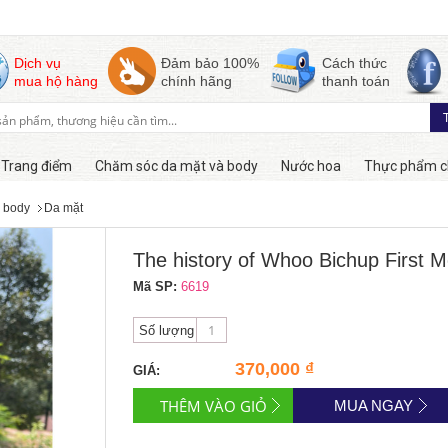
Dịch vụ
Đảm bảo 100%
Cách thức
mua hộ hàng
chính hãng
thanh toán
Trang điểm
Chăm sóc da mặt và body
Nước hoa
Thực phẩm c
 body
Da mặt
Hàng online
The history of Whoo Bichup First M
Mã SP:
6619
Số lượng
370,000 ₫
GIÁ:
MUA NGAY