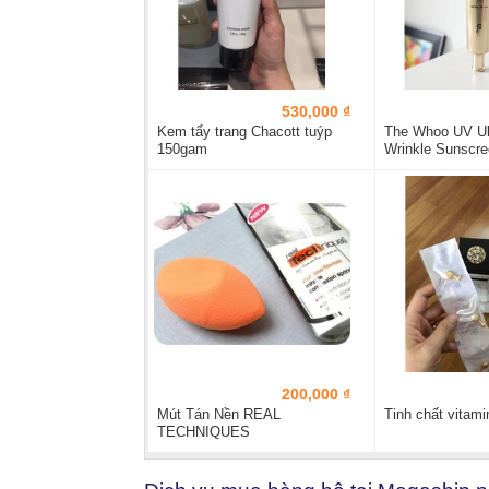
530,000 ₫
Kem tẩy trang Chacott tuýp
The Whoo UV Ult
150gam
Wrinkle Sunscr
spf5O/PA++++..
200,000 ₫
Mút Tán Nền REAL
Tinh chất vitam
TECHNIQUES
COMPLEXION SPONGE.