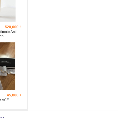
520,000 ₫
imate Anti
een
.
45,000 ₫
in ACE