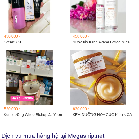
450,000 ₫
450,000 ₫
Giftset YSL
Nước tẩy trang Avene Lotion Micellaire 400ml
520,000 ₫
830,000 ₫
Kem dưỡng Whoo Bichup Ja Yoon Cream 20ml
KEM DƯỠNG HOA CÚC Kiehls CALENDULA SERUM INFUSED WATER...
Dịch vụ mua hàng hộ tại Megaship.net