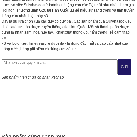
dược và việc Sulwhasoo trở thành quà tặng cho các Đệ nhất phu nhân tham gia
Hội nghị Thượng đỉnh G20 tại Hàn Quốc đủ để hiểu sự sang trọng và tính truyền
thống của nhãn hiệu này
<3
Đây là sự lựa chọn của các quý cô quý bà , Các sản phẩm của Sulwhasoo đều
chiết xuất từ thảo dược truyền thống của Hàn Quốc. Một số thành phần được
dùng là nhân sâm, hoa huệ tây, , chiết xuất thông đỏ, nấm thông , rễ cam
thảo
v.v…
<3
Và bộ giftset Timetreasure dưới đây là dòng đắt nhất và cao cấp nhất của
hãng ạ ^^ , hàng gift hiếm và dùng cực đã lun
GỬI
Sản phẩm hiện chưa có nhận xét nào
Sản phẩm cùng danh mục