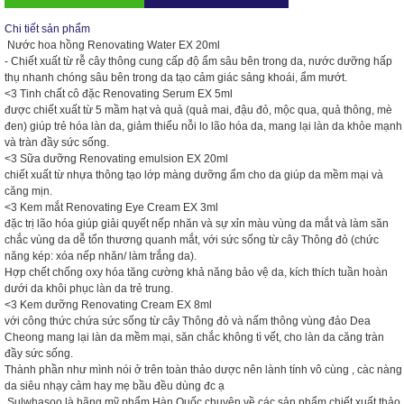
Chi tiết sản phẩm
Nước hoa hồng Renovating Water EX 20ml
- Chiết xuất từ rễ cây thông cung cấp độ ẩm sâu bên trong da, nước dưỡng hấp
thụ nhanh chóng sâu bên trong da tạo cảm giác sảng khoái, ẩm mướt.
<3
Tinh chất cô đặc Renovating Serum EX 5ml
được chiết xuất từ 5 mầm hạt và quả (quả mai, đậu đỏ, mộc qua, quả thông, mè
đen) giúp trẻ hóa làn da, giảm thiểu nỗi lo lão hóa da, mang lại làn da khỏe mạnh
và tràn đầy sức sống.
<3
Sữa dưỡng Renovating emulsion EX 20ml
chiết xuất từ nhựa thông tạo lớp màng dưỡng ẩm cho da giúp da mềm mại và
căng mịn.
<3
Kem mắt Renovating Eye Cream EX 3ml
đặc trị lão hóa giúp giải quyết nếp nhăn và sự xỉn màu vùng da mắt và làm săn
chắc vùng da dễ tổn thương quanh mắt, với sức sống từ cây Thông đỏ (chức
năng kép: xóa nếp nhăn/ làm trắng da).
Hợp chết chống oxy hóa tăng cường khả năng bảo vệ da, kích thích tuần hoàn
dưới da khôi phục làn da trẻ trung.
<3
Kem dưỡng Renovating Cream EX 8ml
với công thức chứa sức sống từ cây Thông đỏ và nấm thông vùng đảo Dea
Cheong mang lại làn da mềm mại, săn chắc không tì vết, cho làn da căng tràn
đầy sức sống.
Thành phần như mình nói ở trên toàn thảo dược nên lành tính vô cùng , càc nàng
da siêu nhạy cảm hay mẹ bầu đều dùng đc ạ
Sulwhasoo là hãng mỹ phẩm Hàn Quốc chuyên về các sản phẩm chiết xuất thảo