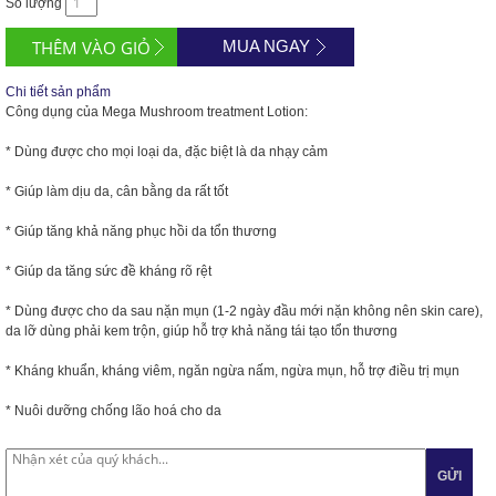
Số lượng
MUA NGAY
Chi tiết sản phẩm
Công dụng của Mega Mushroom treatment Lotion:
* Dùng được cho mọi loại da, đặc biệt là da nhạy cảm
* Giúp làm dịu da, cân bằng da rất tốt
* Giúp tăng khả năng phục hồi da tổn thương
* Giúp da tăng sức đề kháng rõ rệt
* Dùng được cho da sau nặn mụn (1-2 ngày đầu mới nặn không nên skin care),
da lỡ dùng phải kem trộn, giúp hỗ trợ khả năng tái tạo tổn thương
* Kháng khuẩn, kháng viêm, ngăn ngừa nấm, ngừa mụn, hỗ trợ điều trị mụn
* Nuôi dưỡng chống lão hoá cho da
GỬI