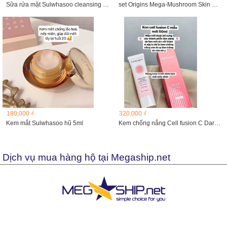
Sữa rửa mặt Sulwhasoo cleansing Foam 50ml
set Origins Mega-Mushroom Skin Relief
180,000 ₫
320,000 ₫
Kem mắt Sulwhasoo hũ 5ml
Kem chống nắng Cell fusion C Dark Spot Toning Sunscreen...
Dịch vụ mua hàng hộ tại Megaship.net