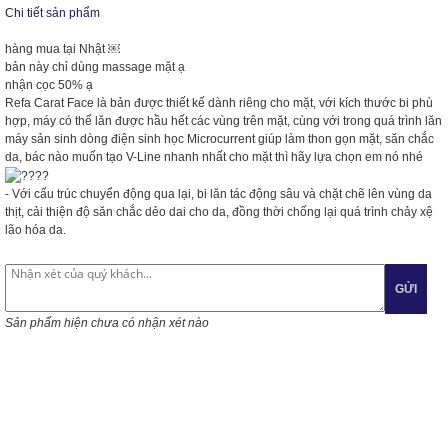
Chi tiết sản phẩm
hàng mua tại Nhật ￼
bản này chỉ dùng massage mặt ạ
nhận cọc 50% ạ
Refa Carat Face là bản được thiết kế dành riêng cho mặt, với kích thước bi phù
hợp, máy có thể lăn được hầu hết các vùng trên mặt, cùng với trong quá trình lăn
máy sản sinh dòng điện sinh học Microcurrent giúp làm thon gọn mặt, săn chắc
da, bác nào muốn tạo V-Line nhanh nhất cho mặt thì hãy lựa chọn em nó nhé
- Với cấu trúc chuyển động qua lại, bi lăn tác động sâu và chặt chẽ lên vùng da
thịt, cải thiện độ săn chắc dẻo dai cho da, đồng thời chống lại quá trình chảy xệ
lão hóa da.
GỬI
Sản phẩm hiện chưa có nhận xét nào