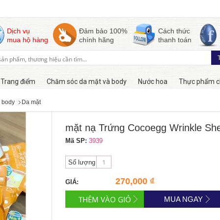
Dịch vụ
Đảm bảo 100%
Cách thức
mua hộ hàng
chính hãng
thanh toán
Trang điểm
Chăm sóc da mặt và body
Nước hoa
Thực phẩm c
 body
Da mặt
Còn hàng
mặt nạ Trứng Cocoegg Wrinkle Sh
Mã SP:
3939
Số lượng
270,000 ₫
GIÁ:
MUA NGAY