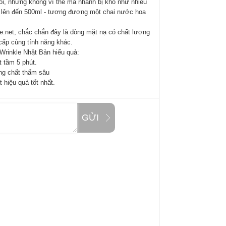
ói, nhưng không vì thế mà nhanh bị khô như nhiều
i lên đến 500ml - tương đương một chai nước hoa
.net
, chắc chắn đây là dòng mặt nạ có chất lượng
cấp cùng tính năng khác.
rinkle Nhật Bản hiểu quả:
t tầm 5 phút.
ỡng chất thấm sâu
 hiệu quả tốt nhất.
GỬI