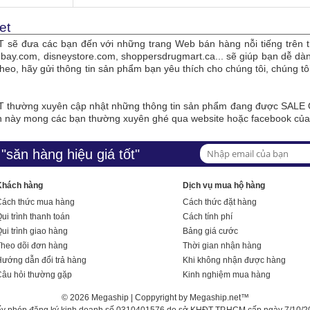
et
sẽ đưa các bạn đến với những trang Web bán hàng nỗi tiếng trên t
bay.com, disneystore.com, shoppersdrugmart.ca... sẽ giúp bạn dễ 
theo, hãy gửi thông tin sản phẩm bạn yêu thích cho chúng tôi, chúng 
thường xuyên cập nhật những thông tin sản phẩm đang được SALE O
n này mong các bạn thường xuyên ghé qua website hoặc facebook củ
"săn hàng hiệu giá tốt"
Khách hàng
Dịch vụ mua hộ hàng
Cách thức mua hàng
Cách thức đặt hàng
ui trình thanh toán
Cách tính phí
ui trình giao hàng
Bảng giá cước
Theo dõi đơn hàng
Thời gian nhận hàng
ướng dẫn đổi trả hàng
Khi không nhận được hàng
Câu hỏi thường gặp
Kinh nghiệm mua hàng
© 2026 Megaship | Coppyright by Megaship.net™