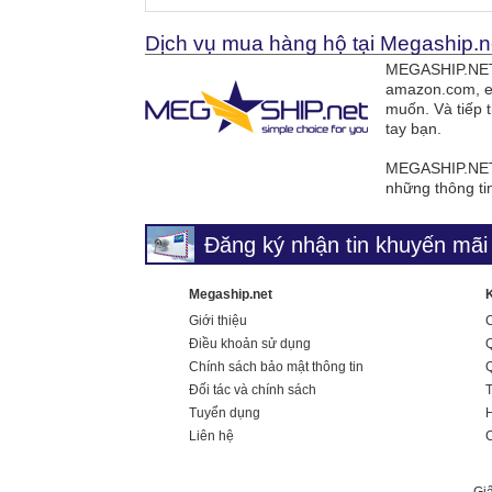
Dịch vụ mua hàng hộ tại Megaship.n
MEGASHIP.NET 
amazon.com, e
muốn. Và tiếp 
tay bạn.
MEGASHIP.NET 
những thông ti
Đăng ký nhận tin khuyến mãi 
Megaship.net
Giới thiệu
Điều khoản sử dụng
Q
Chính sách bảo mật thông tin
Q
Đối tác và chính sách
Tuyển dụng
H
Liên hệ