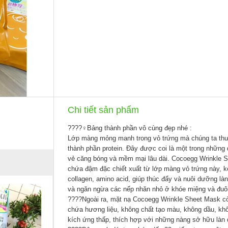
Chi tiết sản phẩm
????‍♀️
Bảng thành phần vô cùng đẹp nhé :
Lớp màng mỏng manh trong vỏ trứng mà chúng ta thường
thành phần protein. Đây được coi là một trong những
vẻ căng bóng và mềm mại lâu dài. Cocoegg Wrinkle S
chứa đậm đặc chiết xuất từ lớp màng vỏ trứng này, 
collagen, amino acid, giúp thúc đẩy và nuôi dưỡng làn
và ngăn ngừa các nếp nhăn nhỏ ở khóe miệng và đuôi
????
Ngoài ra, mặt nạ Cocoegg Wrinkle Sheet Mask cò
chứa hương liệu, không chất tạo màu, không dầu, khô
kích ứng thấp, thích hợp với những nàng sở hữu làn 