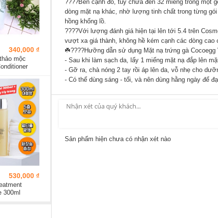
????
Bên cạnh đó, tuy chứa đến 32 miếng trong một g
dòng mặt nạ khác, nhờ lượng tinh chất trong từng gó
hồng khổng lồ.
????
Với lượng đánh giá hiện tại lên tới 5.4 trên
Cosme
vượt xa giá thành, không hề kém cạnh các dòng cao 
340,000 ₫
☘️
????
Hưỡng dẫn sử dụng Mặt nạ trứng gà Cocoegg W
thảo mộc
- Sau khi làm sạch da, lấy 1 miếng mặt nạ đắp lên mặ
onditioner
- Gỡ ra, chà nóng 2 tay rồi áp lên da, vỗ nhẹ cho dư
- Có thể dùng sáng - tối, và nên dùng hằng ngày để đạt
Sản phẩm hiện chưa có nhận xét nào
530,000 ₫
reatment
e 300ml