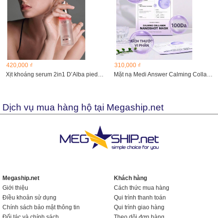
420,000 ₫
310,000 ₫
Xịt khoáng serum 2in1 D’Alba piedmont Vital Spray Serum...
Mặt nạ Medi Answer Calming Collagen Mask (Tím) 5 miếng
Dịch vụ mua hàng hộ tại Megaship.net
Megaship.net
Khách hàng
Giới thiệu
Cách thức mua hàng
Điều khoản sử dụng
Qui trình thanh toán
Chính sách bảo mật thông tin
Qui trình giao hàng
Đối tác và chính sách
Theo dõi đơn hàng