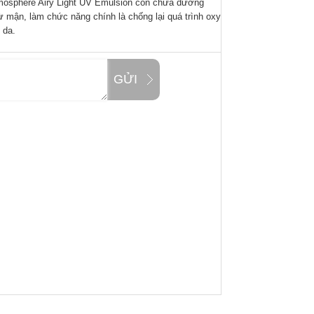
tmosphere Airy Light UV Emulsion còn chứa dưỡng
 mận, làm chức năng chính là chống lại quá trình oxy
 da.
GỬI