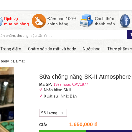
Dịch vụ
Đảm bảo 100%
Cách thức
mua hộ hàng
chính hãng
thanh toán
Trang điểm
Chăm sóc da mặt và body
Nước hoa
Thực phẩm c
 body
Da mặt
Còn hàng
Sữa chống nắng SK-II Atmosphere 
Mã SP:
1977 hoặc CAV1977
Nhãn hiệu: SKII
XUất sứ: Nhật Bản
Số lượng
1,650,000 ₫
GIÁ: