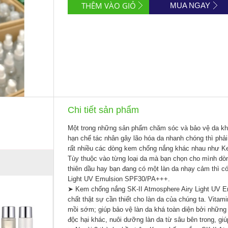
MUA NGAY
Chi tiết sản phẩm
Một trong những sản phẩm chăm sóc và bảo vệ da khô
hạn chế tác nhân gây lão hóa da nhanh chóng thì phả
rất nhiều các dòng kem chống nắng khác nhau như
K
Tùy thuộc vào từng loại da mà bạn chọn cho mình d
thiên dầu hay bạn đang có một làn da nhạy cảm thì c
Light UV Emulsion SPF30/PA+++.
➤ Kem chống nắng SK-II Atmosphere Airy Light UV E
chất thật sự cần thiết cho làn da của chúng ta. Vitam
mồi sớm; giúp bảo vệ làn da khá toàn diện bởi những 
độc hại khác, nuôi dưỡng làn da từ sâu bên trong, gi