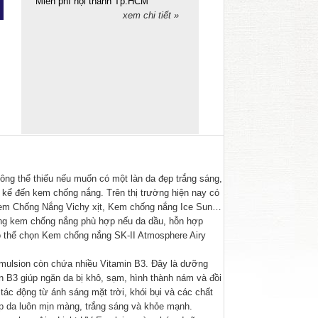
Miễn phí nội thành Tp.HCM
xem chi tiết »
ng thể thiếu nếu muốn có một làn da đẹp trắng sáng,
i kể đến kem chống nắng. Trên thị trường hiện nay có
em Chống Nắng Vichy xịt
,
Kem chống nắng Ice Sun
…
òng kem chống nắng phù hợp nếu da dầu, hỗn hợp
ó thể chọn Kem chống nắng SK-II Atmosphere Airy
mulsion còn chứa nhiều Vitamin B3. Đây là dưỡng
in B3 giúp ngăn da bị khô, sạm, hình thành nám và đồi
tác động từ ánh sáng mặt trời, khói bụi và các chất
úp da luôn mịn màng, trắng sáng và khỏe mạnh.