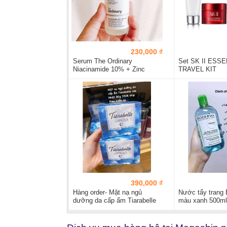
230,000 ₫
Serum The Ordinary
Set SK II ESS
Niacinamide 10% + Zinc
TRAVEL KIT
1%...
390,000 ₫
Hàng order- Mặt nạ ngủ
Nước tẩy trang
dưỡng da cấp ẩm Tiarabelle
màu xanh 500ml
của...