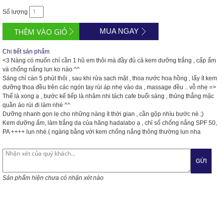
Số lượng
MUA NGAY
Chi tiết sản phẩm
<3
Nàng có muốn chỉ cần 1 hũ em thôi mà đầy đủ cả kem dưỡng trắng , cấp ẩm
và chống nắng lun ko nào ^^
Sáng chỉ càn 5 phút thôi , sau khi rửa sạch mặt , thoa nước hoa hồng , lấy ít kem
dưỡng thoa đều trên các ngón tay rùi áp nhẹ vào da , massage đều .. vỗ nhẹ =>
Thế là xong ạ , bước kế tiếp là nhâm nhi tách cafe buổi sáng , thủng thẳng mặc
quần áo rùi đi làm nhé ^^
Dưỡng nhanh gọn lẹ cho những nàng ít thời gian , cần gộp nhìu bước nè
;)
Kem dưỡng ẩm, làm trắng da của hãng hadalabo ạ , chỉ số chống nắng SPF 50,
PA ++++ lun nhé ( ngàng bằng với kem chống nắng thông thường lun nha
GỬI
Sản phẩm hiện chưa có nhận xét nào