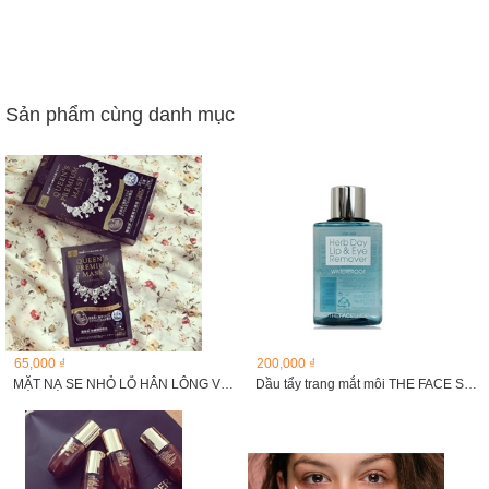
Sản phẩm cùng danh mục
65,000 ₫
200,000 ₫
MẶT NẠ SE NHỎ LỖ HÂN LÔNG VỚI TINH CHẤT NGỌC CHAI ĐEN VÀ...
Dầu tẩy trang mắt môi THE FACE SHOP