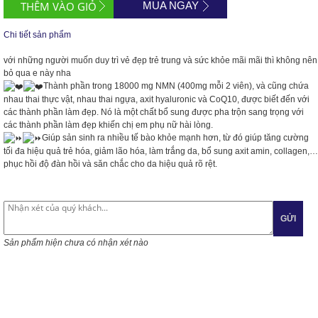
MUA NGAY
Chi tiết sản phẩm
với
những người muốn duy trì vẻ đẹp trẻ trung và sức khỏe mãi mãi thì không nên
bỏ qua e này nha
Thành phần trong 18000 mg NMN (400mg mỗi 2 viên), và cũng chứa
nhau thai thực vật, nhau thai ngựa, axit hyaluronic và CoQ10, được biết đến với
các thành phần làm đẹp. Nó là một chất bổ sung được pha trộn sang trọng với
các thành phần làm đẹp khiến chị em phụ nữ hài lòng.
Giúp sản sinh ra nhiều tế bào khỏe mạnh hơn, từ đó giúp tăng cường
tối đa hiệu quả trẻ hóa, giảm lão hóa, làm trắng da, bổ sung axit amin, collagen,…
phục hồi độ đàn hồi và săn chắc cho da hiệu quả rõ rệt.
GỬI
Sản phẩm hiện chưa có nhận xét nào