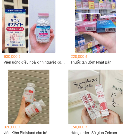
630,000 ₫
220,000 ₫
Viên uống điều hoà kinh nguyệt Kobayashi 360 viên
Thuốc tan đờm Nhât Bản
320,000 ₫
150,000 ₫
viên Kẽm Bioisland cho trẻ
Hàng order- Sổ giun Zelcom