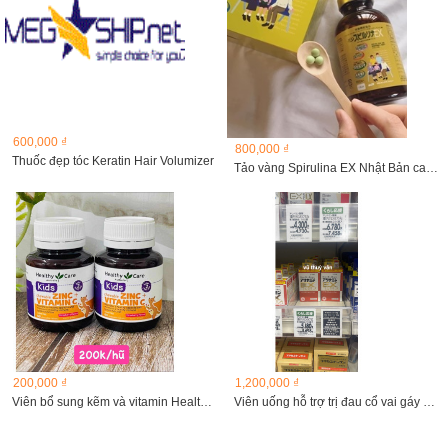
600,000 ₫
800,000 ₫
Thuốc đẹp tóc Keratin Hair Volumizer
Tảo vàng Spirulina EX Nhật Bản cao cấp lọ 1000 viên tách...
200,000 ₫
1,200,000 ₫
Viên bổ sung kẽm và vitamin Healthy Care
Viên uống hỗ trợ trị đau cổ vai gáy EX Plus 270 viên