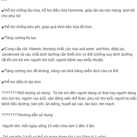
✔️
Hỗ trợ chống lão hóa, hỗ trợ điều hòa hormone, giúp làn da mịn màng, tươi trẻ
cho phụ nữ.
✔️
Hỗ trợ chống béo phì, giúp quá trình tiêu hóa tốt hơn
✔️
Tăng cường thị lực.
✔️
Cung cấp các Vitamin, khoáng chất, các loại axit amin, axit folic, diệp lục,
carotenoid và các chất dinh dưỡng cần thiết cho cơ thể (chống suy dinh dưỡng
rất tốt cho trẻ em, người lớn tuổi, người bệnh sau phẫu thuật).
✔️
Tăng cường sức đề kháng, nâng cao khả năng miễn dịch của cơ thể
✔️
Hỗ trợ điều trị táo bón
????
????
Đối tượng sử dụng : Từ trẻ em đến người đang có thai hay người đang
cho con bú, người cao tuổi, vận động viên thể thao, phụ nữ lớn tuổi, người bị mắc
bệnh tiểu đường, béo phì, ăn kiêng, huyết áp cao, táo bón, tim mạch.
????
????
Hướng dẫn sử dụng:
-Người lớn: mỗi ngày uống 10 viên chia làm 2 đến 3 lần.