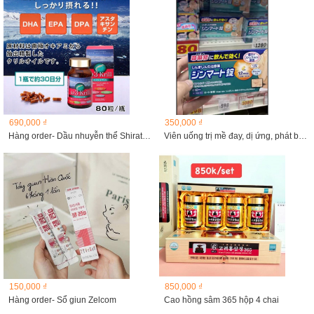
690,000 ₫
350,000 ₫
Hàng order- Dầu nhuyễn thể Shiratori Omega3 Krill 80 viên
Viên uống trị mề đay, dị ứng, phát ban ngứa
150,000 ₫
850,000 ₫
Hàng order- Sổ giun Zelcom
Cao hồng sâm 365 hộp 4 chai