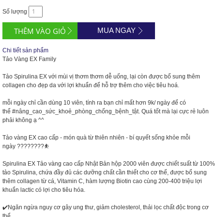
Số lượng
MUA NGAY
Chi tiết sản phẩm
Tảo Vàng EX Family
Tảo Spirulina EX với mùi vị thơm thơm dễ uống, lại còn được bổ sung thêm
collagen cho đẹp da với lợi khuẩn để hỗ trợ thêm cho việc tiêu hoá.
mỗi ngày chỉ cần dùng 10 viên, tính ra bạn chỉ mất hơn 9k/ ngày để có
thể
#
nâng_cao_sức_khoẻ_phòng_chống_bệnh_tật
. Quá tốt mà lại cực rẻ luôn
phải không ạ ^^
Tảo vàng EX cao cấp - món quà từ thiên nhiên - bí quyết sống khỏe mỗi
ngày
????????
⛹
Spirulina EX Tảo vàng cao cấp Nhật Bản hộp 2000 viên được chiết suất từ 100%
tảo Spirulina, chứa đầy đủ các dưỡng chất cần thiết cho cơ thể, được bổ sung
thêm collagen từ cá, Vitamin C, hàm lượng Biotin cao cùng 200-400 triệu lợi
khuẩn lactic có lợi cho tiêu hóa.
✔️
Ngăn ngừa nguy cơ gây ung thư, giảm cholesterol, thải lọc chất độc trong cơ
thể.