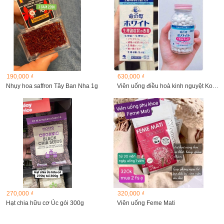
190,000 ₫
630,000 ₫
Nhụy hoa saffron Tây Ban Nha 1g
Viên uống điều hoà kinh nguyệt Kobayashi 360 viên
270,000 ₫
320,000 ₫
Hạt chia hữu cơ Úc gói 300g
Viên uống Feme Mati