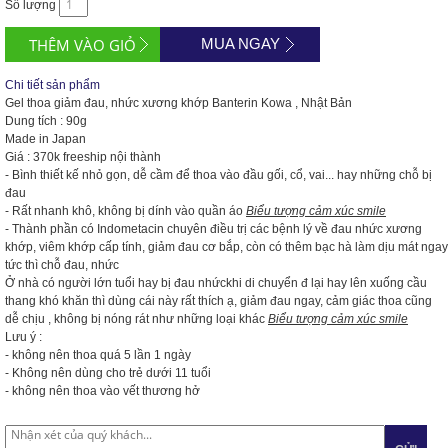
Số lượng
MUA NGAY
Chi tiết sản phẩm
Gel thoa giảm đau, nhức xương khớp Banterin Kowa , Nhật Bản
Dung tích : 90g
Made in Japan
Giá : 370k freeship nội thành
- Bình thiết kế nhỏ gọn, dễ cầm để thoa vào đầu gối, cổ, vai... hay những chỗ bị
đau
- Rất nhanh khô, không bị dính vào quần áo
Biểu tượng cảm xúc smile
- Thành phần có Indometacin chuyên điều trị các bệnh lý về đau nhức xương
khớp, viêm khớp cấp tính, giảm đau cơ bắp, còn có thêm bạc hà làm dịu mát ngay
tức thì chỗ đau, nhức
Ở nhà có người lớn tuổi hay bị đau nhứckhi di chuyển đ lại hay lên xuống cầu
thang khó khăn thì dùng cái này rất thích ạ, giảm đau ngay, cảm giác thoa cũng
dễ chịu , không bị nóng rát như những loại khác
Biểu tượng cảm xúc smile
Lưu ý :
- không nên thoa quá 5 lần 1 ngày
- Không nên dùng cho trẻ dưới 11 tuổi
- không nên thoa vào vết thương hở