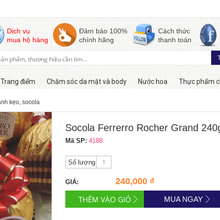
Dịch vụ
Đảm bảo 100%
Cách thức
mua hộ hàng
chính hãng
thanh toán
Trang điểm
Chăm sóc da mặt và body
Nước hoa
Thực phẩm c
ánh kẹo, socola
Còn hàng
Socola Ferrerro Rocher Grand 240
Mã SP:
4188
Số lượng
240,000 ₫
GIÁ:
MUA NGAY