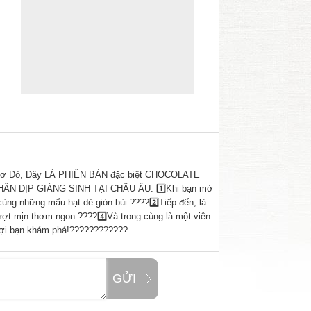
c nơ Đỏ, Đây LÀ PHIÊN BẢN đặc biệt CHOCOLATE
 DỊP GIÁNG SINH TẠI CHÂU ÂU. 1️⃣Khi bạn mở
cùng những mẩu hạt dẻ giòn bùi.????2️⃣Tiếp đến, là
mượt mịn thơm ngon.????4️⃣Và trong cùng là một viên
đợi bạn khám phá!????????????
GỬI