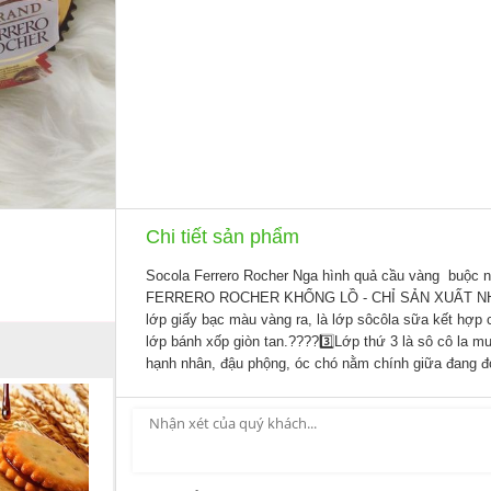
Chi tiết sản phẩm
Socola Ferrero Rocher Nga hình quả cầu vàng buộ
FERRERO ROCHER KHỔNG LỒ - CHỈ SẢN XUẤT NHÂN
lớp giấy bạc màu vàng ra, là lớp sôcôla sữa kết hợp 
lớp bánh xốp giòn tan.????3️⃣Lớp thứ 3 là sô cô la 
hạnh nhân, đậu phộng, óc chó nằm chính giữa đang 