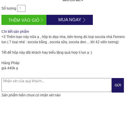
xem chi tiết »
Số lượng
MUA NGAY
Chi tiết sản phẩm
<3 Thêm bạn này nữa ạ , hộp to đẹp nha, bên trong đủ loại socola nhà Ferrero
lun ( 7 loại nhé : socola trắng , socola sữa, socola đen ... tới 42 viên lượng)
Tết để hộp này đãi khách hay biếu tặng quá hợp lí lun ạ :)
Hàng Pháp
giá 440k ạ
GỬI
Sản phẩm hiện chưa có nhận xét nào