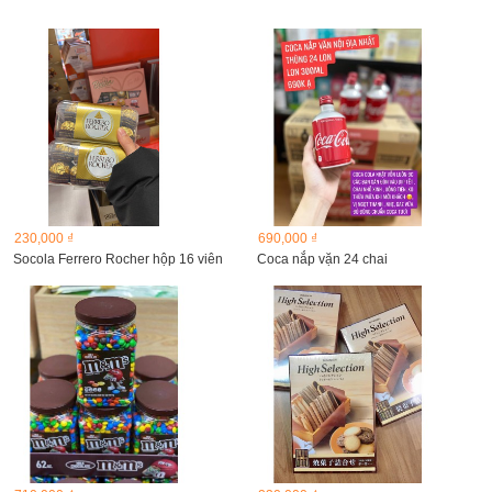
230,000 ₫
690,000 ₫
Socola Ferrero Rocher hộp 16 viên
Coca nắp vặn 24 chai