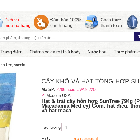
Dịch vụ
Đảm bảo 100%
Cách thức
mua hộ hàng
chính hãng
thanh toán
Trang điểm
Chăm sóc da mặt và body
Nước hoa
Thực phẩm c
ánh kẹo, socola
Còn hàng
CÂY KHÔ VÀ HẠT TỔNG HỢP S
Mã SP:
2206 hoặc CVAN 2206
Made in USA
Hạt & trái cây hỗn hợp SunTree 794g (
Macadamia Medley) Gồm: hạt điều, thơ
và hạt maca
Số lượng
430,000 ₫
GIÁ: