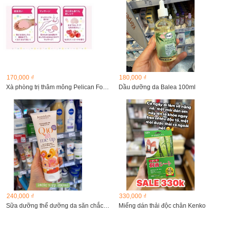
170,000 ₫
180,000 ₫
Xà phòng trị thâm mông Pelican For Back
Dầu dưỡng da Balea 100ml
240,000 ₫
330,000 ₫
Sữa dưỡng thể dưỡng da săn chắc Jean&Len Q10 Lift me up...
Miếng dán thải độc chân Kenko