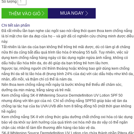
Số lượng
MUA NGAY
Chi tiết sản phẩm
Đã rất nhiều lần bạn nghe các ngôi sao nói rằng thói quen thoa kem chống nắng
là bí mật cho làn da đẹp của họ – và giờ đã có nghiên cứu chứng minh được điều
này.
Tất nhiên là làn da của bạn không thể trông trẻ mãi được, dù có làm gì đi chăng
nữa thì da cũng bắt đầu quá trình lão hóa ở khoảng 55 tuổi. Tuy nhiên, việc
sử
dụng kem chống nắng hàng ngày
có tác dụng ngăn ngừa ánh nắng, không có
dấu hiệu lão hóa trên da, do đó giúp da bạn trông trẻ hơn lâu hơn.
Ngược lại, những người chỉ thỉnh thoảng hoặc không bao giờ dùng kem chống
nắng thì da sẽ bị lão hóa đi (trung bình 24% của da) với các dấu hiệu như khô da,
nhăn, đồi mồi, và thậm chí có thể là nám da.
Nên thoa kem chống nắng mỗi ngày là bước không thể thiếu để chăm sóc,
dưỡng da mịn màng, trắng sáng và trẻ mãi.
Kem chống nắng SK-II Whitening Source Dermdefinition UV Lotion SPF 50
nhưng đúng với tên gọi của nó. Chỉ số chống nắng SPF50 giúp bảo vệ làn da
chống lại tác hại của tia UVA UVB đến hơn 8 tiếng đồng hồ (một thời gian không
hề ngắn)
Kem chống nắng SK-II
với công thức giàu dưỡng chất chống oxi hóa có tác dụng
bảo vệ da khỏi sự ảnh hưởng của quá trình oxi hóa mỡ da do vậy có thể ngăn
chặn các nhân tố làm tổn thương đến hàng rào bảo vệ da.
SK-II Whitening Source Dermdefinition UV Lotion còn chứa thành phần Pitera đặc