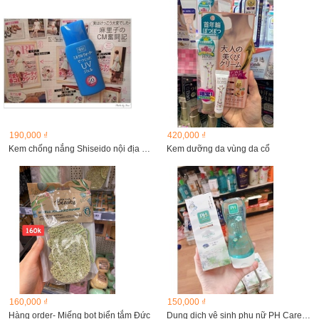
190,000 ₫
420,000 ₫
Kem chống nắng Shiseido nội địa Nhật với SPF 50/PA+++...
Kem dưỡng da vùng da cổ
160,000 ₫
150,000 ₫
Hàng order- Miếng bọt biển tắm Đức
Dung dịch vệ sinh phụ nữ PH Care Nhật Bản, 150ml