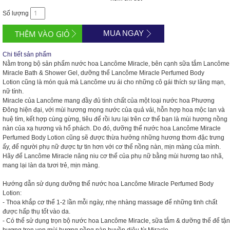
Số lượng
MUA NGAY
Chi tiết sản phẩm
Nằm trong bộ sản phẩm nước hoa
Lancôme Miracle
, bên cạnh sữa tắm
Lancôme
Miracle Bath & Shower Gel
, dưỡng thể
Lancôme Miracle Perfumed Body
Lotion
cũng là món quà mà Lancôme ưu ái cho những cô gái thích sự lãng mạn,
nữ tính.
Miracle của Lancôme mang đầy đủ tính chất của một loại nước hoa Phương
Đông hiện đại, với mùi hương mọng nước của quả vải, hỗn hợp hoa mộc lan và
huệ tím, kết hợp cùng gừng, tiêu để rồi lưu lại trên cơ thể bạn là mùi hương nồng
nàn của xạ hương và hổ phách. Do đó, dưỡng thể nước hoa
Lancôme Miracle
Perfumed Body Lotion
cũng sẽ được thừa hưởng những hương thơm đặc trưng
ấy, để người phụ nữ được tự tin hơn với cơ thể nồng nàn, mịn màng của mình.
Hãy để Lancôme Miracle nâng niu cơ thể của phụ nữ bằng mùi hương tao nhã,
mang lại làn da tươi trẻ, mịn màng.
Hướng dẫn sử dụng dưỡng thể nước hoa Lancôme Miracle Perfumed Body
Lotion:
- Thoa khắp cơ thể 1-2 lần mỗi ngày, nhẹ nhàng massage để những tinh chất
được hấp thụ tốt vào da.
- Có thể sử dụng trọn bộ nước hoa
Lancôme Miracle
,
sữa tắm
&
dưỡng thể
để tận