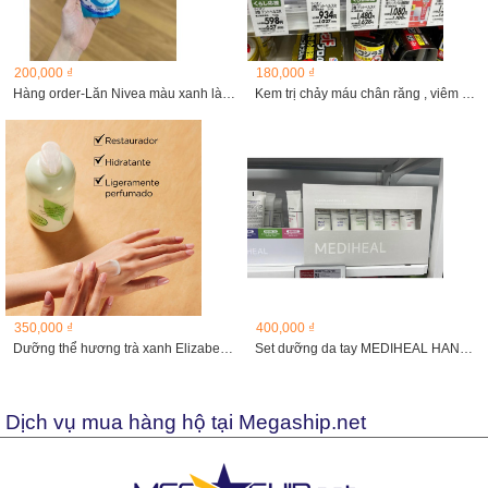
200,000 ₫
180,000 ₫
Hàng order-Lăn Nivea màu xanh làm đều và sáng
Kem trị chảy máu chân răng , viêm lợi Lion 10g
350,000 ₫
400,000 ₫
Dưỡng thể hương trà xanh Elizabeth Arden Greentea...
Set dưỡng da tay MEDIHEAL HAND CREAM
Dịch vụ mua hàng hộ tại Megaship.net