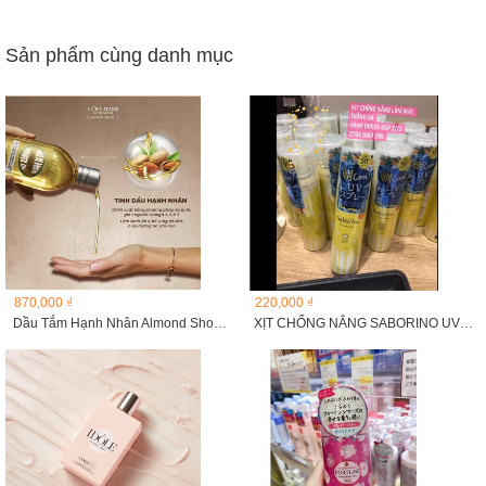
Sản phẩm cùng danh mục
870,000 ₫
220,000 ₫
Dầu Tắm Hạnh Nhân Almond Shower Oil 500ml
XỊT CHỐNG NẮNG SABORINO UV SPRAY COOL SPF 50 PA++++