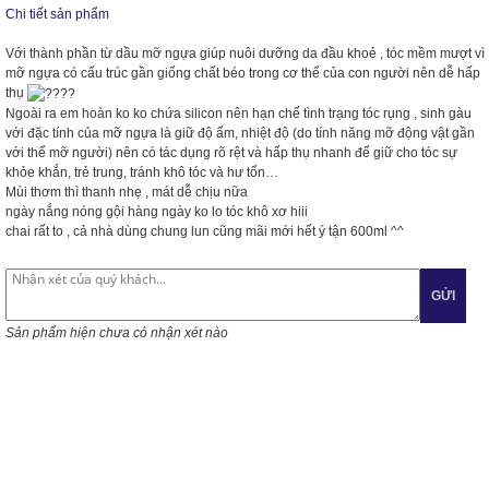
Chi tiết sản phẩm
Với thành phần từ dầu mỡ ngựa giúp nuôi dưỡng da đầu khoẻ , tóc mềm mượt vì
mỡ ngựa có cấu trúc gần giống chất béo trong cơ thể của con người nên dễ hấp
thụ
Ngoài ra em hoàn ko ko chứa silicon nên hạn chế tình trạng tóc rụng , sinh gàu
với đặc tính của mỡ ngựa là giữ độ ẩm, nhiệt độ (do tính năng mỡ động vật gần
với thể mỡ người) nên có tác dụng rõ rệt và hấp thụ nhanh để giữ cho tóc sự
khỏe khắn, trẻ trung, tránh khô tóc và hư tổn…
Mùi thơm thì thanh nhẹ , mát dễ chịu nữa
ngày nắng nóng gội hàng ngày ko lo tóc khô xơ hiii
chai rất to , cả nhà dùng chung lun cũng mãi mới hết ý tận 600ml ^^
GỬI
Sản phẩm hiện chưa có nhận xét nào