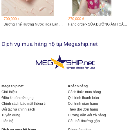
700,000 ₫
270,000 ₫
Dưỡng Thể Hương Nước Hoa Lan come Idole Body 200ml
Hàng order- SỮA DƯỠNG ẨM TOÀN THÂN NHÀ KOSE 200ML
Dịch vụ mua hàng hộ tại Megaship.net
Megaship.net
Khách hàng
Giới thiệu
Cách thức mua hàng
Điều khoản sử dụng
Qui trình thanh toán
Chính sách bảo mật thông tin
Qui trình giao hàng
Đối tác và chính sách
Theo dõi đơn hàng
Tuyển dụng
Hướng dẫn đổi trả hàng
Liên hệ
Câu hỏi thường gặp
Dịch vụ mua hộ hàng
Cộng tác viên