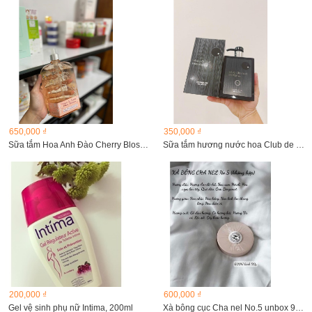
650,000 ₫
350,000 ₫
Sữa tắm Hoa Anh Đào Cherry Blossom Shimmering Lotion 500ml
Sữa tắm hương nước hoa Club de nuit
200,000 ₫
600,000 ₫
Gel vệ sinh phụ nữ Intima, 200ml
Xà bông cục Cha nel No.5 unbox 9Og