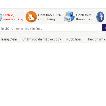
Dịch vụ
Đảm bảo 100%
Cách thức
mua hộ hàng
chính hãng
thanh toán
Trang điểm
Chăm sóc da mặt và body
Nước hoa
Thực phẩm c